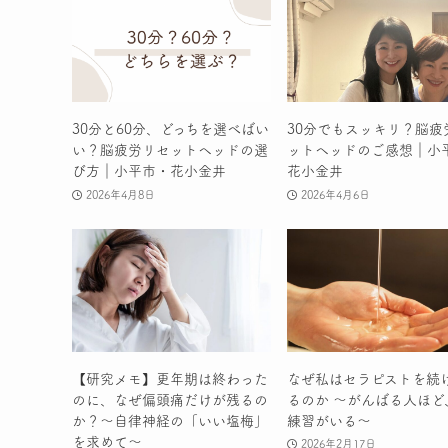
30分と60分、どっちを選べばい
30分でもスッキリ？脳疲
い？脳疲労リセットヘッドの選
ットヘッドのご感想｜小
び方｜小平市・花小金井
花小金井
2026年4月8日
2026年4月6日
【研究メモ】更年期は終わった
なぜ私はセラピストを続
のに、なぜ偏頭痛だけが残るの
るのか 〜がんばる人ほど
か？〜自律神経の「いい塩梅」
練習がいる〜
を求めて〜
2026年2月17日