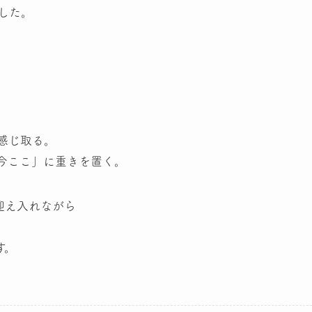
した。
感じ取る。
の今ここ」に重きを置く。
迎え入れながら
、
す。